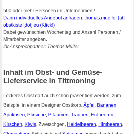
500 oder mehr Personen im Unternehmen?
Dann individuelles Angebot anfragen: thomas.mueller [at]
obstkiste [dot] eu (Klick!)
Dabei gewünschten Wochentag und Anzahl Personen /
Mitarbeiter angeben.
Ihr Ansprechpartner: Thomas Müller
Inhalt im Obst- und Gemüse-
Lieferservice in Tittmoning
Leckeres Obst darf auch schön präsentiert werden, zum
Beispiel in einem Designer Obstkorb.
Äpfel
,
Bananen
,
Aprikosen
,
Pfirsiche
,
Pflaumen
,
Trauben
,
Erdbeeren
,
Kirschen
,
Kiwis
, Zwetschgen,
Heidelbeeren
,
Himbeeren
,
Clementinen
(bitte nicht mit
Satsumas
verwechseln) aber