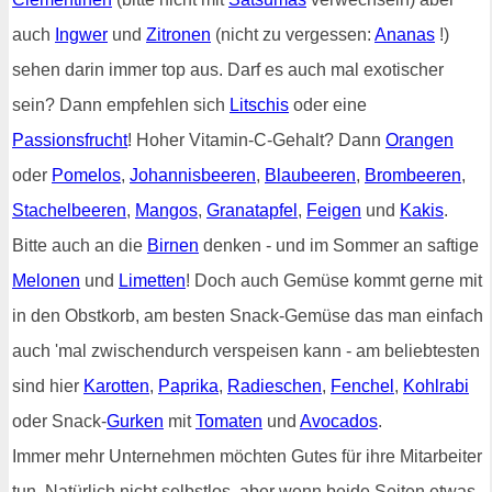
auch
Ingwer
und
Zitronen
(nicht zu vergessen:
Ananas
!)
sehen darin immer top aus. Darf es auch mal exotischer
sein? Dann empfehlen sich
Litschis
oder eine
Passionsfrucht
! Hoher Vitamin-C-Gehalt? Dann
Orangen
oder
Pomelos
,
Johannisbeeren
,
Blaubeeren
,
Brombeeren
,
Stachelbeeren
,
Mangos
,
Granatapfel
,
Feigen
und
Kakis
.
Bitte auch an die
Birnen
denken - und im Sommer an saftige
Melonen
und
Limetten
! Doch auch Gemüse kommt gerne mit
in den Obstkorb, am besten Snack-Gemüse das man einfach
auch 'mal zwischendurch verspeisen kann - am beliebtesten
sind hier
Karotten
,
Paprika
,
Radieschen
,
Fenchel
,
Kohlrabi
oder Snack-
Gurken
mit
Tomaten
und
Avocados
.
Immer mehr Unternehmen möchten Gutes für ihre Mitarbeiter
tun. Natürlich nicht selbstlos, aber wenn beide Seiten etwas