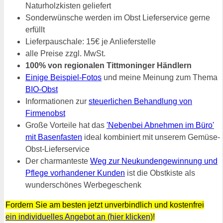
Naturholzkisten geliefert
Sonderwünsche werden im Obst Lieferservice gerne
erfüllt
Lieferpauschale: 15€ je Anlieferstelle
alle Preise zzgl. MwSt.
100% von regionalen Tittmoninger Händlern
Einige Beispiel-Fotos
und meine Meinung zum Thema
BIO-Obst
Informationen zur
steuerlichen Behandlung von
Firmenobst
Große Vorteile hat das
'Nebenbei Abnehmen im Büro'
mit Basenfasten
ideal kombiniert mit unserem Gemüse-
Obst-Lieferservice
Der charmanteste
Weg zur Neukundengewinnung und
Pflege vorhandener Kunden
ist die Obstkiste als
wunderschönes Werbegeschenk
Fordern Sie am besten jetzt unverbindlich und kostenfrei
ein individuelles Angebot an (hier klicken)
!